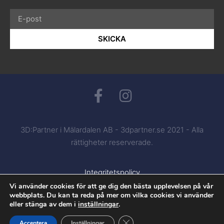
SKICKA
3D:Partner i Mälardalen AB - 3dpartner.se 2021 - Alla
rättigheter reserverade.
Integritetspolicy
Vi använder cookies för att ge dig den bästa upplevelsen på vår
webbplats. Du kan ta reda på mer om vilka cookies vi använder
eller stänga av dem i
inställningar
.
Close GDPR Cookie Banner
Acceptera
Inställningar