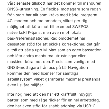
Vårt senaste tillskott när det kommer till manburen
GNSS-utrustning. En flexibel mottagare som redan
från start har allt som krävs med både integrerat
4G-modem och radiomodem, vilket ger dig
möjlighet att köra mot till exempel SWEPOS
nätverksRTK-tjänst men även mot lokala
bas-/referensstationer. Radiomodemet har
dessutom stöd för att skicka korrektioner, det går
alltså att sätta upp M-Max som en egen basstation
och låta andra manburna utrustningar eller
maskiner köra mot den. Precis som vanligt med
GNSS-mottagare från oss på L5 Navigation
kommer den med licenser för samtliga
satellitsystem vilket garanterar maximal prestanda
även i svåra miljöer.
Inte nog med att den har ett kraftfullt inbyggt
batteri som med råge räcker för en hel arbetsdag,
den har även stöd för snabbladdning via USB-C.