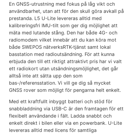
En GNSS-utrustning med fokus på låg vikt och
användbarhet, utan att för den skull göra avkall på
prestanda. L5 U-Lite levereras alltid med
kalibreringsfri IMU-tilt som ger dig möjlighet att
mäta med lutande stång. Den har både 4G- och
radiomodem vilket innebär att du kan köra mot
både SWEPOS nätverksRTK-tjänst samt lokal
basstation med radioutsändning. För att kunna
erbjuda den till ett riktigt attraktivt pris har vi valt
ett radiokort utan utsändningsmöjlighet, det går
alltså inte att sätta upp den som
bas-/referensstation. Vi vill ge dig så mycket
GNSS rover som möjligt för pengarna helt enkelt.
Med ett kraftfullt inbyggt batteri och stöd för
snabbladdning via USB-C är den framtagen för ett
flexibelt användande i fält. Ladda snabbt och
enkelt direkt i bilen eller via en powerbank. U-Lite
levereras alltid med licens för samtliga